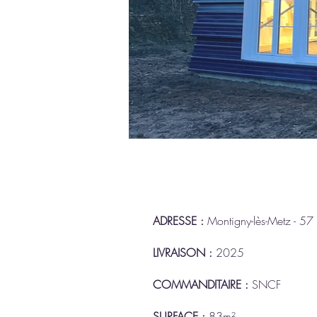
ADRESSE :
Montigny-lès-Metz - 57
LIVRAISON :
2025
COMMANDITAIRE :
SNCF
SURFACE :
83
m²