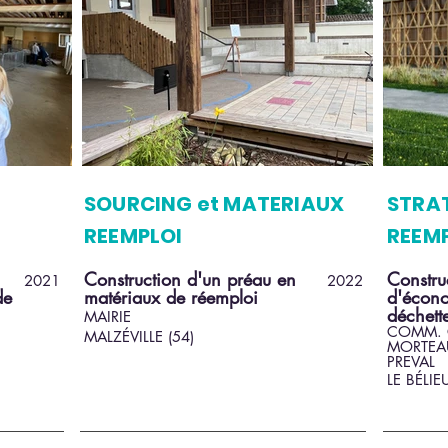
SOURCING et MATERIAUX
STRA
REEMPLOI
REEMP
Construction d'un préau en
Constru
2021
2022
de
matériaux de réemploi
d'écono
déchett
MAIRIE
COMM. 
MALZÉVILLE (54)
MORTEAU
PREVAL
LE BÉLIE