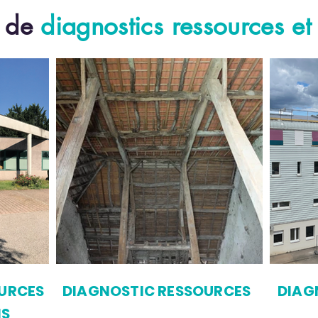
s de
diagnostics ressources e
URCES
DIAGNOSTIC RESSOURCES
DIAG
NS